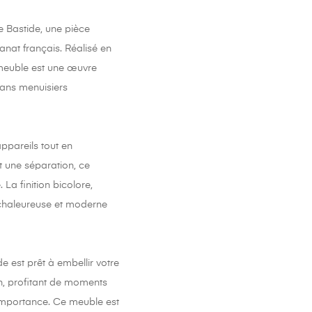
e Bastide, une pièce
sanat français. Réalisé en
 meuble est une œuvre
sans menuisiers
ppareils tout en
 une séparation, ce
a finition bicolore,
 chaleureuse et moderne
e est prêt à embellir votre
n, profitant de moments
importance. Ce meuble est