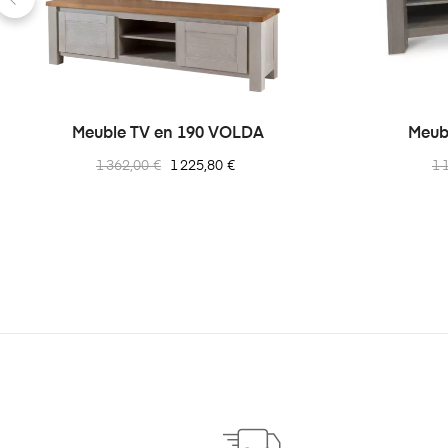
‹
Meuble TV en 190 VOLDA
Meub
Prix
Prix
Pr
1 362,00 €
1 225,80 €
1 
normal
no