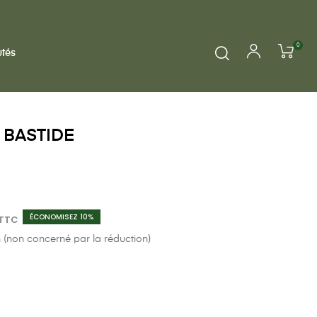
0
tés
e BASTIDE
ÉCONOMISEZ 10%
TTC
n (non concerné par la réduction)