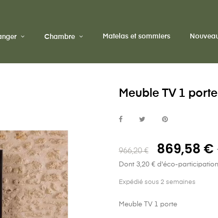
Matelas et sommiers
Nouveau
manger
Chambre
Meuble TV 1 port
869,58 €
966,20 €
Dont 3,20 € d'éco-participatio
Expédié sous 2 semaines
Meuble TV 1 porte