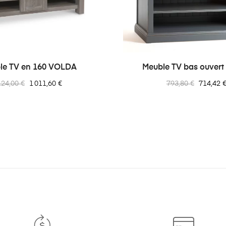
le TV en 160 VOLDA
Meuble TV bas ouver
ix
Prix
Prix
Prix
124,00 €
1 011,60 €
793,80 €
714,42 
rmal
normal