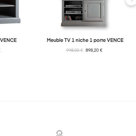
›
t VENCE
Meuble TV 1 niche 1 porte VENCE
Prix
Prix
€
998,00 €
898,20 €
normal