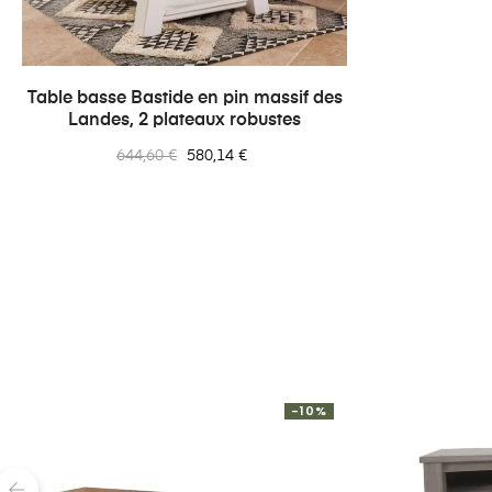
Table basse Bastide en pin massif des
Landes, 2 plateaux robustes
Prix
Prix
644,60 €
580,14 €
normal
-10%