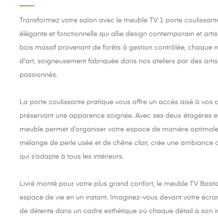
Transformez votre salon avec le meuble TV 1 porte coulissant
élégante et fonctionnelle qui allie design contemporain et arti
bois massif provenant de forêts à gestion contrôlée, chaque
d'art, soigneusement fabriquée dans nos ateliers par des arti
passionnés.
La porte coulissante pratique vous offre un accès aisé à vos a
préservant une apparence soignée. Avec ses deux étagères et
meuble permet d’organiser votre espace de manière optimale. L
mélange de perle usée et de chêne clair, crée une ambiance
qui s’adapte à tous les intérieurs.
Livré monté pour votre plus grand confort, le meuble TV Bastid
espace de vie en un instant. Imaginez-vous devant votre écra
de détente dans un cadre esthétique où chaque détail a son 