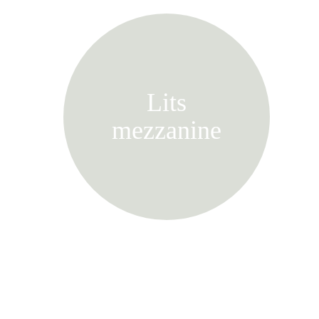
Lits
mezzanine