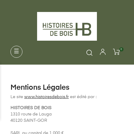
0
Basculer
☰
la
navigation
Mentions Légales
Le site
www.histoiresdebois.fr
est édité par :
HISTOIRES DE BOIS
1310 route de Lauga
40120 SAINT-GOR
SARL au capital de 1 000 €