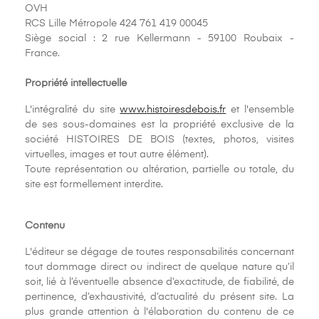
OVH
RCS Lille Métropole 424 761 419 00045
Siège social : 2 rue Kellermann - 59100 Roubaix -
France.
Propriété intellectuelle
L'intégralité du site
www.histoiresdebois.fr
et l'ensemble
de ses sous-domaines est la propriété exclusive de la
société HISTOIRES DE BOIS (textes, photos, visites
virtuelles, images et tout autre élément).
Toute représentation ou altération, partielle ou totale, du
site est formellement interdite.
Contenu
L'éditeur se dégage de toutes responsabilités concernant
tout dommage direct ou indirect de quelque nature qu’il
soit, lié à l’éventuelle absence d’exactitude, de fiabilité, de
pertinence, d’exhaustivité, d’actualité du présent site. La
plus grande attention à l'élaboration du contenu de ce