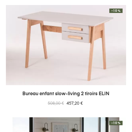
-10%
Bureau enfant slow-living 2 tiroirs ELIN
Prix
Prix
508,00 €
457,20 €
normal
-10%