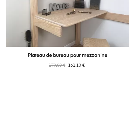
Plateau de bureau pour mezzanine
Prix
Prix
179,00 €
161,10 €
normal