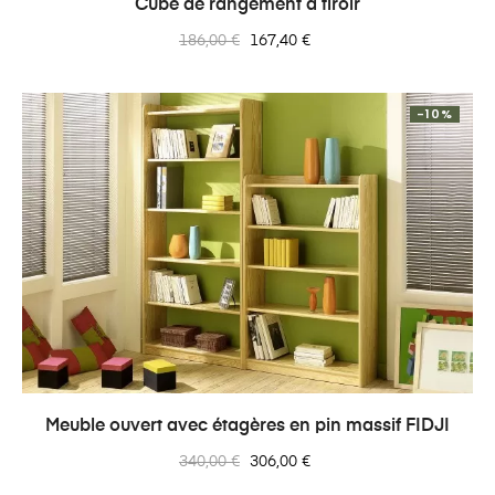
Cube de rangement à tiroir
Prix
Prix
186,00 €
167,40 €
normal
-10%
Meuble ouvert avec étagères en pin massif FIDJI
Prix
Prix
340,00 €
306,00 €
normal