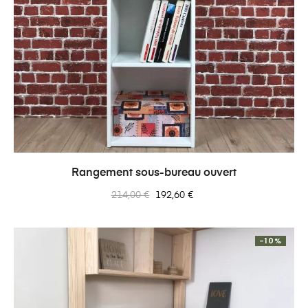
Rangement sous-bureau ouvert
Prix
Prix
214,00 €
192,60 €
normal
-10%