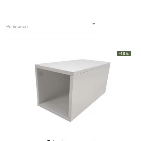

Pertinence
-10%