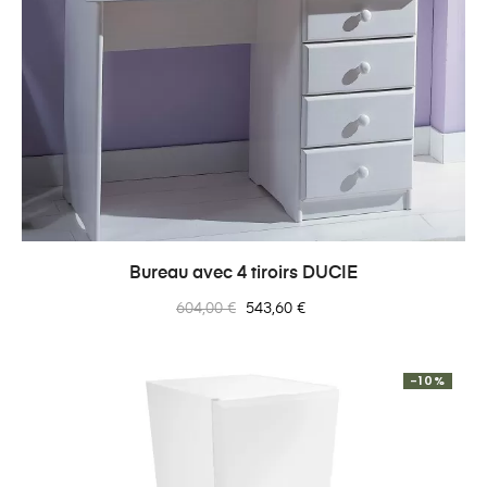
Bureau avec 4 tiroirs DUCIE
Prix
Prix
604,00 €
543,60 €
normal
-10%