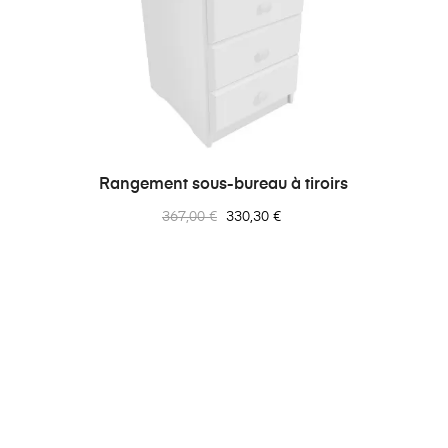
Rangement sous-bureau à tiroirs
Prix
Prix
367,00 €
330,30 €
normal