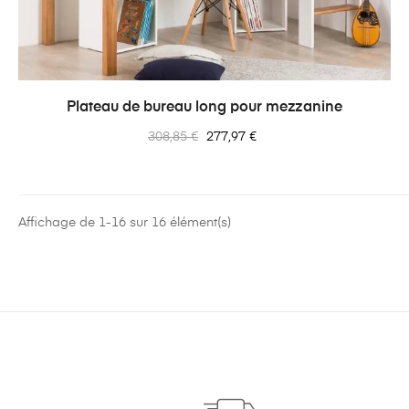
Plateau de bureau long pour mezzanine
Prix
Prix
308,85 €
277,97 €
normal
Affichage de 1-16 sur 16 élément(s)