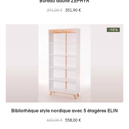
Bureau adulte ZÉPHYR
Prix
Prix
391,00 €
351,90 €
normal
-10%
Bibliothèque style nordique avec 5 étagères ELIN
Prix
Prix
620,00 €
558,00 €
normal