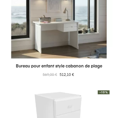
Bureau pour enfant style cabanon de plage
Prix
Prix
569,00 €
512,10 €
normal
-10%