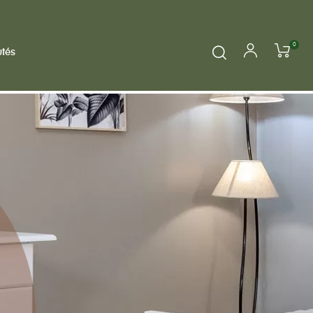
0
tés