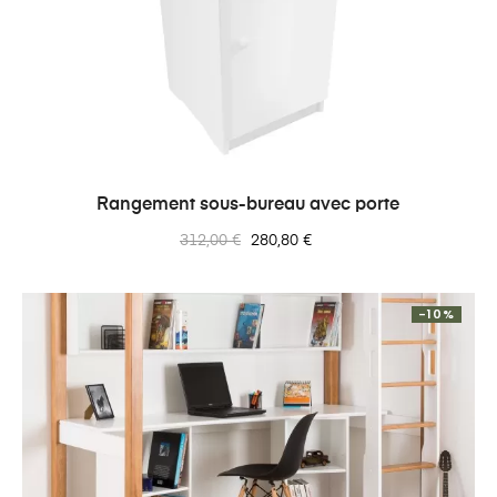
Rangement sous-bureau avec porte
Prix
Prix
312,00 €
280,80 €
normal
-10%