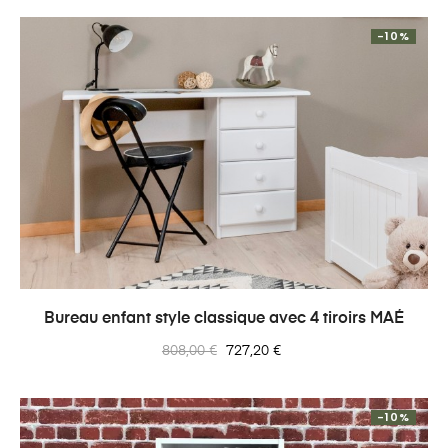
-10%
Bureau enfant style classique avec 4 tiroirs MAÉ
Prix
Prix
808,00 €
727,20 €
normal
-10%