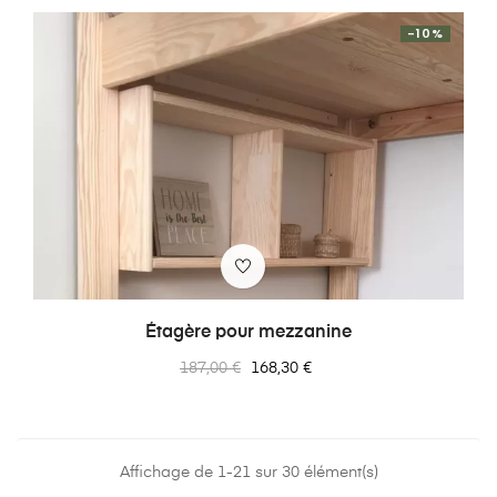
-10%
Étagère pour mezzanine
Prix
Prix
187,00 €
168,30 €
normal
Affichage de 1-21 sur 30 élément(s)