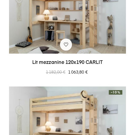
Lit mezzanine 120x190 CARLIT
Prix
Prix
1 182,00 €
1 063,80 €
normal
-10%