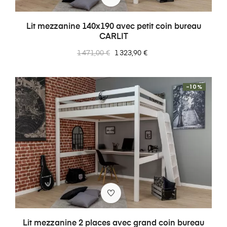
Lit mezzanine 140x190 avec petit coin bureau
CARLIT
Prix
Prix
1 471,00 €
1 323,90 €
normal
-10%
Lit mezzanine 2 places avec grand coin bureau