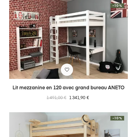
-10%
Lit mezzanine en 120 avec grand bureau ANETO
Prix
Prix
1 491,00 €
1 341,90 €
normal
-10%