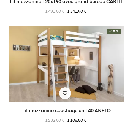
Lit mezzanine 120x190 avec grand bureau CARLIT
Prix
Prix
1 491,00 €
1 341,90 €
normal
-10%
Lit mezzanine couchage en 140 ANETO
Prix
Prix
1 232,00 €
1 108,80 €
normal