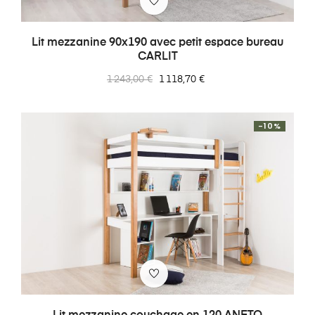
Lit mezzanine 90x190 avec petit espace bureau
CARLIT
Prix
Prix
1 243,00 €
1 118,70 €
normal
-10%