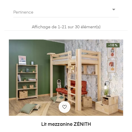
des rangements intégrés. Le lit mezzanine est
incontestablement la solution idéale pour optimiser

l’espace dans votre chambre ou celle de vos
Pertinence
enfants ! Pourquoi ne pas venir découvrir nos
modèles dès maintenant ?
Affichage de 1-21 sur 30 élément(s)
-10%
Lit mezzanine ZÉNITH