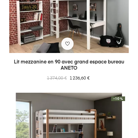
Lit mezzanine en 90 avec grand espace bureau
ANETO
Prix
Prix
1 374,00 €
1 236,60 €
normal
-10%