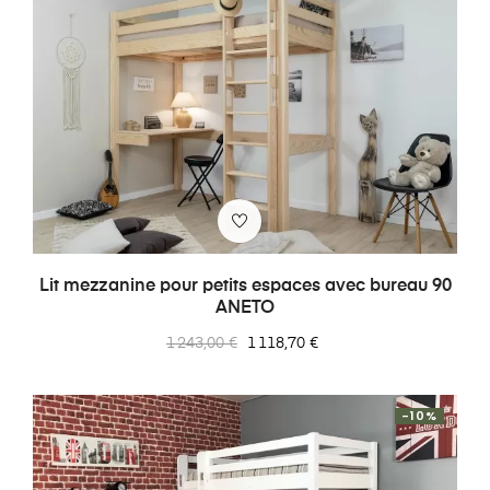
Lit mezzanine pour petits espaces avec bureau 90
ANETO
Prix
Prix
1 243,00 €
1 118,70 €
normal
-10%