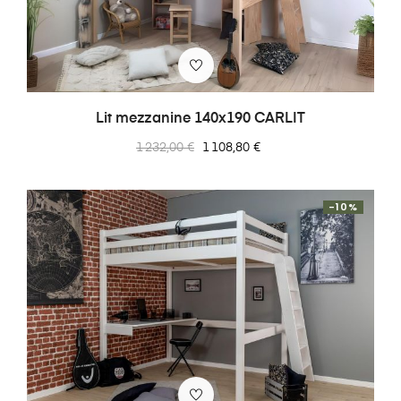
Lit mezzanine 140x190 CARLIT
Prix
Prix
1 232,00 €
1 108,80 €
normal
-10%