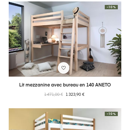
-10%
Lit mezzanine avec bureau en 140 ANETO
Prix
Prix
1 471,00 €
1 323,90 €
normal
-10%