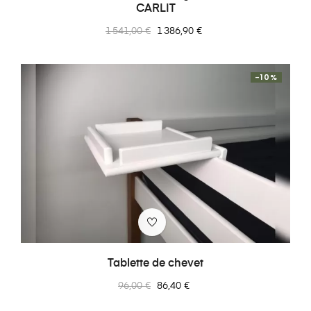
CARLIT
Prix
Prix
1 541,00 €
1 386,90 €
normal
-10%
Tablette de chevet
Prix
Prix
96,00 €
86,40 €
normal