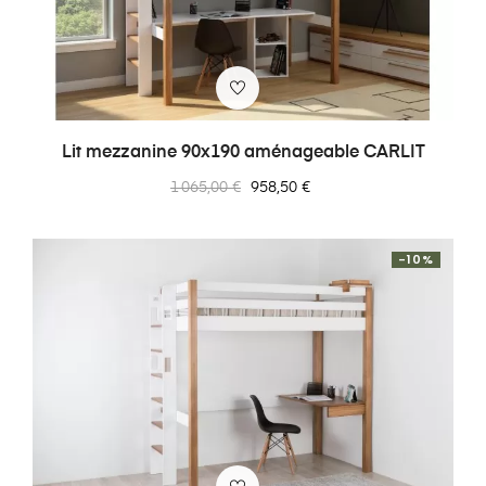
Lit mezzanine 90x190 aménageable CARLIT
Prix
Prix
1 065,00 €
958,50 €
normal
-10%