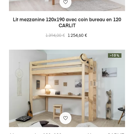
Lit mezzanine 120x190 avec coin bureau en 120
CARLIT
Prix
Prix
1 394,00 €
1 254,60 €
normal
-10%