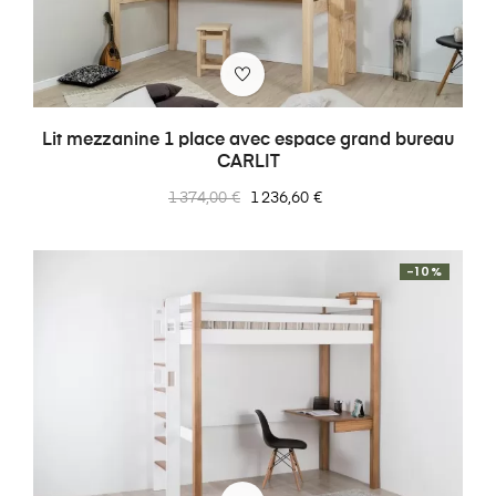
Lit mezzanine 1 place avec espace grand bureau
CARLIT
Prix
Prix
1 374,00 €
1 236,60 €
normal
-10%