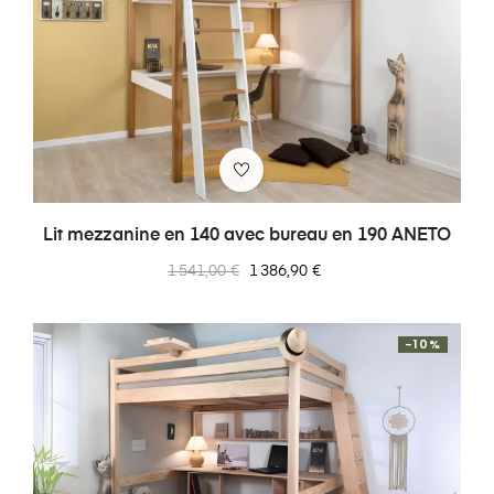
Lit mezzanine en 140 avec bureau en 190 ANETO
Prix
Prix
1 541,00 €
1 386,90 €
normal
-10%