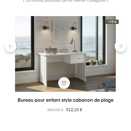
( 10 autres produits de la même catégorie )
-10%
‹
›
Bureau pour enfant style cabanon de plage
Prix
Prix
569,00 €
512,10 €
normal