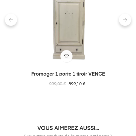
‹
›
Fromager 1 porte 1 tiroir VENCE
Prix
Prix
999,00 €
899,10 €
normal
VOUS AIMEREZ AUSSI...