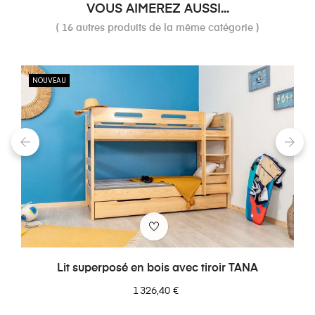
VOUS AIMEREZ AUSSI...
( 16 autres produits de la même catégorie )
NOUVEAU
‹
›
Lit superposé en bois avec tiroir TANA
Prix
1 326,40 €