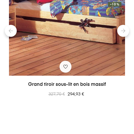
-10%
‹
›
Grand tiroir sous-lit en bois massif
Prix
Prix
327,70 €
294,93 €
normal