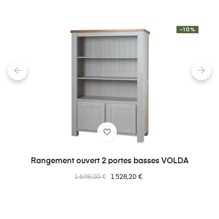
-10%
‹
›
Rangement ouvert 2 portes basses VOLDA
Prix
Prix
1 698,00 €
1 528,20 €
normal