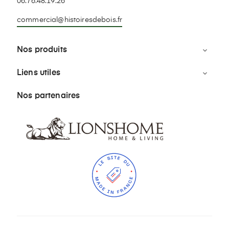
06.76.48.19.26
commercial@histoiresdebois.fr
Nos produits

Liens utiles

Nos partenaires