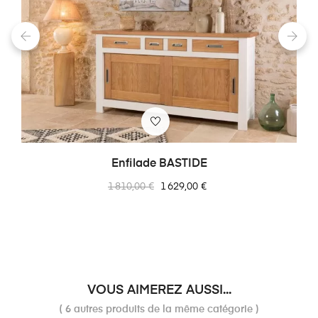
‹
›
Enfilade BASTIDE
Prix
Prix
1 810,00 €
1 629,00 €
normal
VOUS AIMEREZ AUSSI...
( 6 autres produits de la même catégorie )