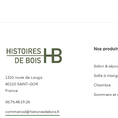
LIVRAISON
RET
sous 3 à 10 jours
Nos produit
Salon & séjou
Salle à mang
1310 route de Lauga
40120 SAINT-GOR
Chambre
France
Sommiers et 