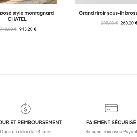
rposé style montagnard
Grand tiroir sous-lit br
CHATEL
Prix
Prix
298,00 €
268,20 
rix
Prix
 048,00 €
943,20 €
normal
ormal