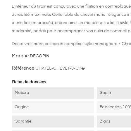
Disponible en deux finitions, cirée brossée ou bois naturel bros
style adapté à vos préférences.
L'intérieur du tiroir est conçu avec une finition en contreplaqu
durabilité maximale. Cette table de chevet marie l'élégance i
à une finition brossée, créant ainsi un meuble qui allie le styl
modernité, parfait pour accompagner vos nuits de sommeil pa
Découvrez notre collection complète style montagnard / Chat
Marque
DECOPIN
Référence
CHATEL-CHEVET-0-Cir�
Fiche de données
Matière
Sapin