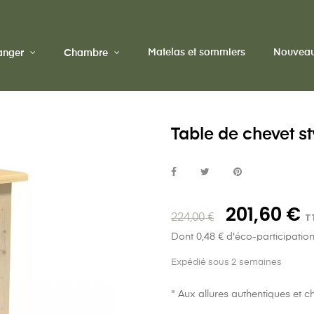
Matelas et sommiers
Nouveau
manger
Chambre
Table de chevet 
201,60 €
T
224,00 €
Dont 0,48 € d'éco-participatio
Expédié sous 2 semaines
" Aux allures authentiques et 