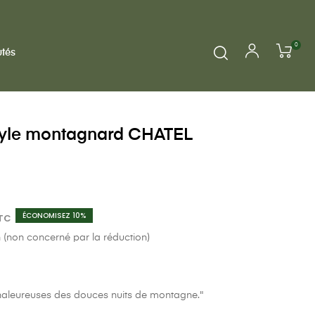
0
tés
style montagnard CHATEL
ÉCONOMISEZ 10%
TC
n (non concerné par la réduction)
chaleureuses des douces nuits de montagne."