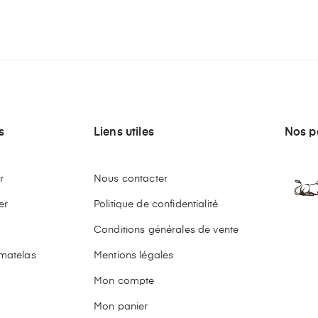
OUR ET REMBOURSEMENT
PAIEMENT SÉCURISÉ
Dans un délai de 14 jours
4x sans frais avec Paypal
s
Liens utiles
Nos p
r
Nous contacter
er
Politique de confidentialité
Conditions générales de vente
matelas
Mentions légales