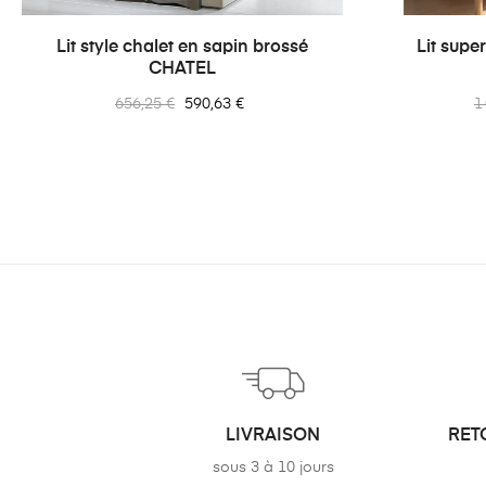
‹
Lit style chalet en sapin brossé
Lit supe
CHATEL
Prix
Prix
P
656,25 €
590,63 €
1
normal
n