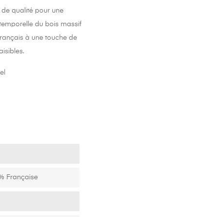
sé, elle offre un choix de
é de qualité pour une
ntemporelle du bois massif
e français à une touche de
isibles.
el