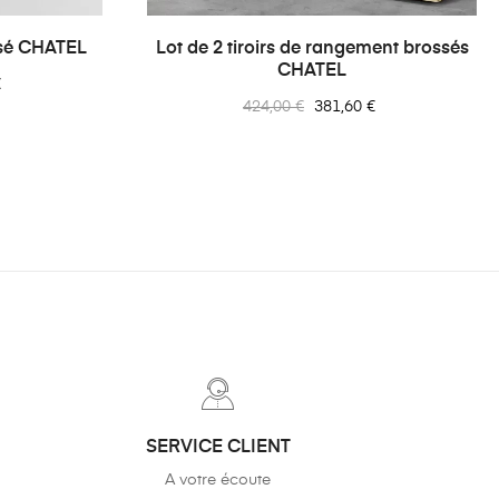
›
ossé CHATEL
Lot de 2 tiroirs de rangement brossés
CHATEL
€
Prix
Prix
424,00 €
381,60 €
normal