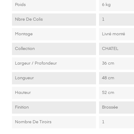
Origine
Fabrication 100
Garantie
2 ans
Poids
6 kg
Nbre De Colis
1
Montage
Livré monté
Collection
CHATEL
Largeur / Profondeur
36 cm
Longueur
48 cm
Hauteur
52 cm
Finition
Brossée