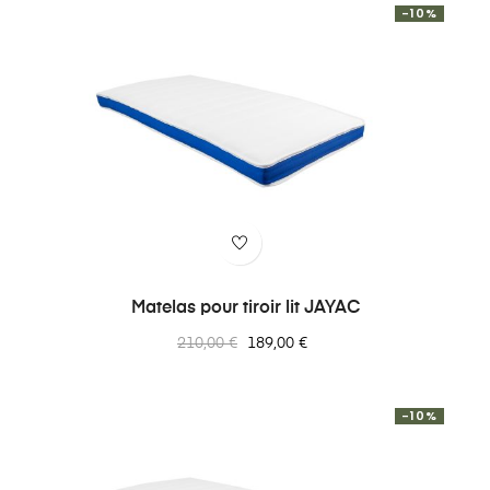
-10%
Matelas pour tiroir lit JAYAC
Prix
Prix
210,00 €
189,00 €
normal
-10%