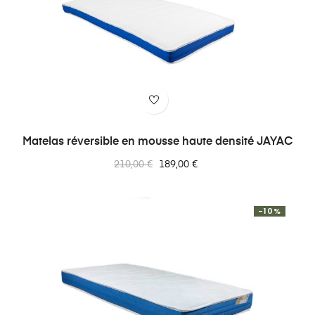
Matelas réversible en mousse haute densité JAYAC
Prix
Prix
210,00 €
189,00 €
normal
-10%