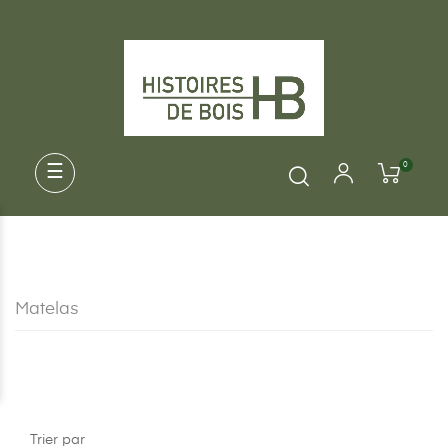
0
Basculer
☰
la
navigation
Matelas
Trier par