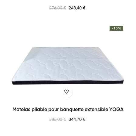
Prix
Prix
276,00 €
248,40 €
normal
-10%
Matelas pliable pour banquette extensible YOGA
Prix
Prix
383,00 €
344,70 €
normal