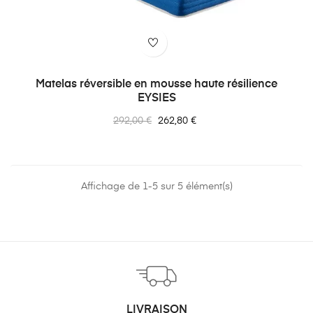
Matelas réversible en mousse haute résilience
EYSIES
Prix
Prix
292,00 €
262,80 €
normal
Affichage de 1-5 sur 5 élément(s)
LIVRAISON