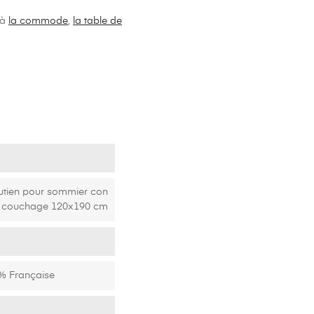
our maximiser l'espace de
 à
la commode
,
la table de
utien pour sommier con
 du couchage 120x190 cm