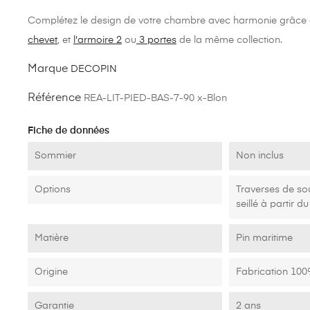
De plus sa conception permet d'ajouter des tiroirs sous lit p
rangement et la praticité dans votre espace de repos.
Complétez le design de votre chambre avec harmonie grâce
chevet
, et
l'armoire 2
ou
3 portes
de la même collection.
Marque
DECOPIN
Référence
REA-LIT-PIED-BAS-7-90 x-Blon
Fiche de données
Sommier
Non inclus
Options
Traverses de so
seillé à partir
Matière
Pin maritime