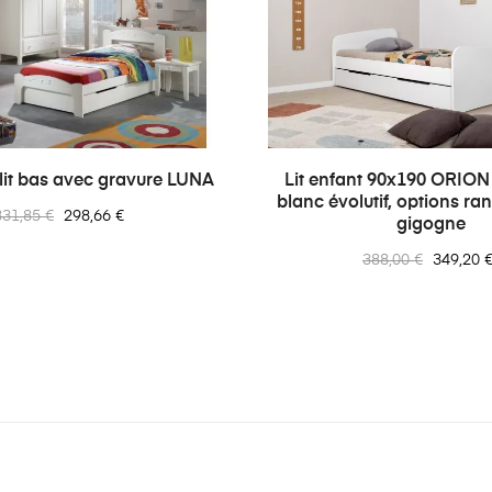
-10%
 lit bas avec gravure LUNA
Lit enfant 90x190 ORION :
blanc évolutif, options r
rix
Prix
331,85 €
298,66 €
gigogne
normal
Prix
Prix
388,00 €
349,20 
normal