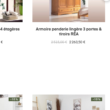
›
 4 étagères
Armoire penderie lingère 3 portes &
tiroirs RÉA
Prix
Prix
 €
2 515,00 €
2 263,50 €
normal