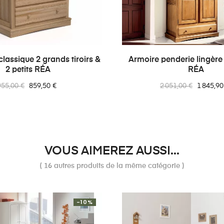
ssique 2 grands tiroirs &
Armoire penderie lingère
2 petits RÉA
RÉA
rix
Prix
Prix
Prix
955,00 €
859,50 €
2 051,00 €
1 845,90
normal
normal
VOUS AIMEREZ AUSSI...
( 16 autres produits de la même catégorie )