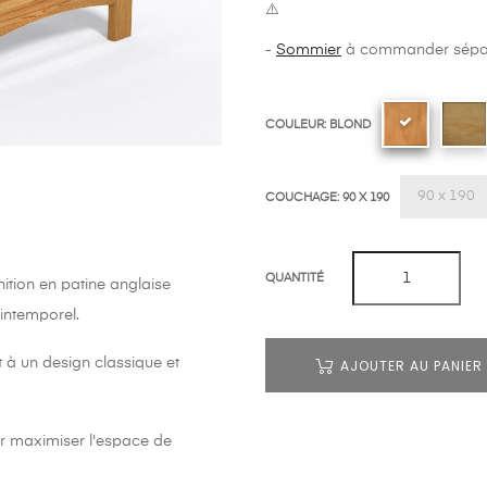
⚠️
-
Sommier
à commander sépa
COULEUR: BLOND
COUCHAGE: 90 X 190
QUANTITÉ
AJOUTER AU PANIER
inition en patine anglaise
intemporel.
ut à un design classique et