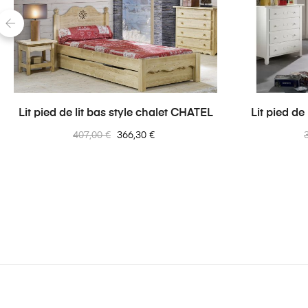
-10%
‹
Lit pied de lit bas style chalet CHATEL
Lit pied de
Prix
Prix
P
407,00 €
366,30 €
normal