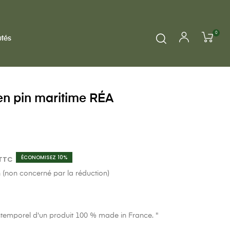
0
tés
s en pin maritime RÉA
ÉCONOMISEZ 10%
TTC
n (non concerné par la réduction)
intemporel d'un produit 100 % made in France. "