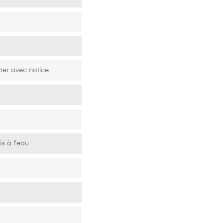
% Française
ter avec notice
is à l'eau