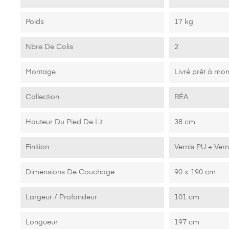
Origine
Fabrication 100
Garantie
2 ans
Poids
17 kg
Nbre De Colis
2
Montage
Livré prêt à mon
Collection
RÉA
Hauteur Du Pied De Lit
38 cm
Finition
Vernis PU + Vern
Dimensions De Couchage
90 x 190 cm