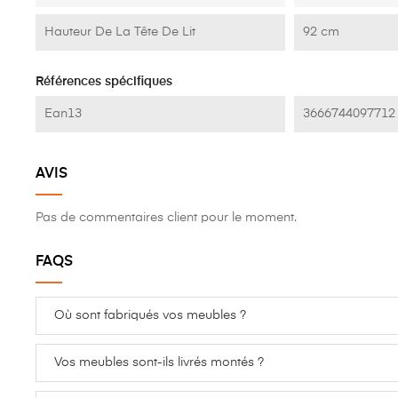
Largeur / Profondeur
101 cm
Longueur
197 cm
Hauteur De La Tête De Lit
92 cm
Références spécifiques
Ean13
3666744097712
AVIS
Pas de commentaires client pour le moment.
FAQS
Où sont fabriqués vos meubles ?