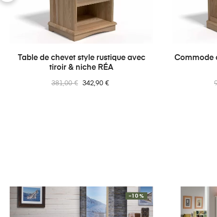
‹
Table de chevet style rustique avec
Commode cla
tiroir & niche RÉA
Prix
Prix
P
381,00 €
342,90 €
normal