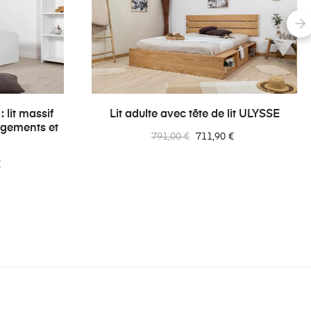
-10%
-10%
›
 lit massif
Lit adulte avec tête de lit ULYSSE
angements et
Prix
Prix
791,00 €
711,90 €
normal
€