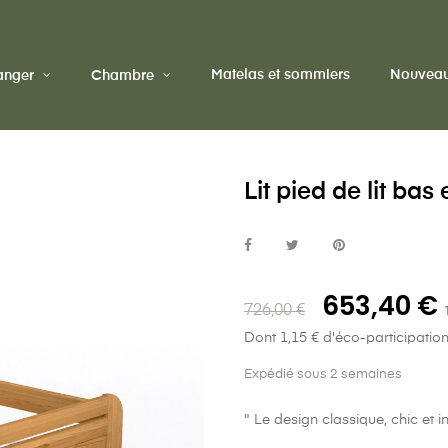
Matelas et sommiers
Nouveau
manger
Chambre
Lit pied de lit ba
653,40 €
726,00 €
Dont 1,15 € d'éco-participatio
Expédié sous 2 semaines
" Le design classique, chic et 