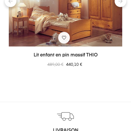
‹
›
Lit enfant en pin massif THIO
Prix
Prix
489,00 €
440,10 €
normal
LIVRAISON